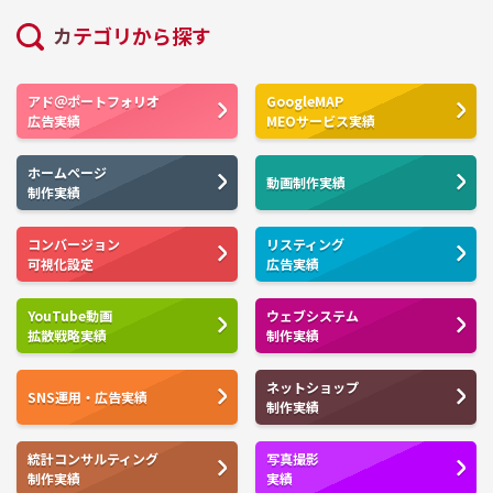
カテゴリから探す
アド＠ポートフォリオ
GoogleMAP
広告実績
MEOサービス実績
ホームページ
動画制作実績
制作実績
コンバージョン
リスティング
可視化設定
広告実績
YouTube動画
ウェブシステム
拡散戦略実績
制作実績
ネットショップ
SNS運用・広告実績
制作実績
統計コンサルティング
写真撮影
制作実績
実績