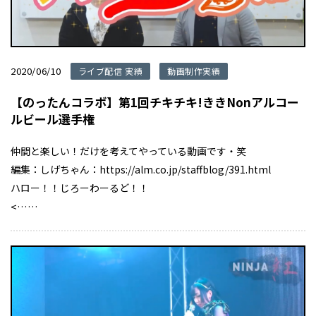
2020/06/10
ライブ配信 実績
動画制作実績
【のったんコラボ】第1回チキチキ!ききNonアルコー
ルビール選手権
仲間と楽しい！だけを考えてやっている動画です・笑
編集：しげちゃん：https://alm.co.jp/staffblog/391.html
ハロー！！じろーわーるど！！
<……