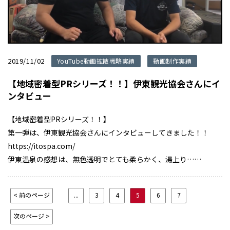
2019/11/02
YouTube動画拡散戦略実績
動画制作実績
【地域密着型PRシリーズ！！】伊東観光協会さんにイ
ンタビュー
【地域密着型PRシリーズ！！】
第一弾は、伊東観光協会さんにインタビューしてきました！！
https://itospa.com/
伊東温泉の感想は、無色透明でとても柔らかく、湯上り……
< 前のページ
...
3
4
5
6
7
次のページ >