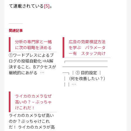
て連載されている
[5]
。
関連記事
分析の専門家と一緒
広告の効果検証方法
に次の戦略を決める
を学ぶ パラメータ
ー有 スタッフ向け
①ワードプレスによるブ
ログの投稿自動化 ⇒A解
┌──────────
決すること、Bアクセスが
───────────
継続的にあがる …
─┐│ ① 目的設定 │
│（何を改善したい？）
││ …
ライカのカメラなぜ
高いの？ – ぶっちゃ
けこれだ！
ライカのカメラなぜ高い
のか？ぶっちゃけこれ
だ！ ライカのカメラが高