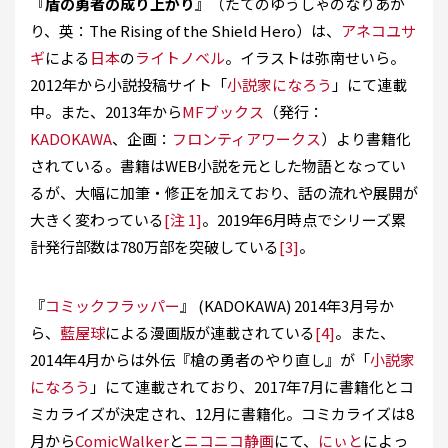
『
盾の勇者の成り上がり
』（たてのゆうしゃのなりあが
り、英：The Rising of the Shield Hero）は、
アネコユサ
ギ
による
日本
の
ライトノベル
。イラストは弥南せいら。
2012年から小説投稿サイト「
小説家になろう
」にて連載
中。また、2013年から
MFブックス
（発行：
KADOKAWA
、企画：
フロンティアワークス
）より書籍化
されている。書籍はWEB小説を元とした物語となってい
るが、大幅に加筆・修正を加えており、話の流れや展開が
大きく変わっている
[注 1]
。2019年6月時点でシリーズ累
計発行部数は780万部を突破している
[3]
。
『
コミックフラッパー
』 (KADOKAWA) 2014年3月号か
ら、
藍屋球
による漫画版が連載されている
[4]
。また、
2014年4月からは外伝『槍の勇者のやり直し』が「
小説家
になろう
」にて連載されており、2017年7月に書籍化とコ
ミカライズが決定され、12月に書籍化。コミカライズは8
月から
ComicWalker
と
ニコニコ静画
にて、
にぃと
によっ