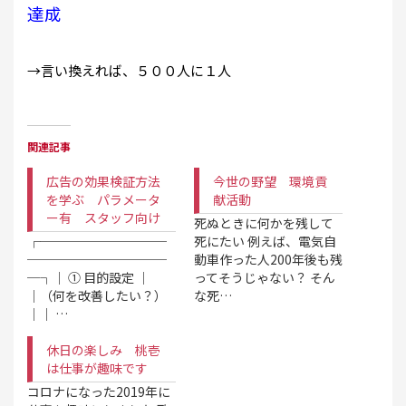
達成
→言い換えれば、５００人に１人
関連記事
広告の効果検証方法
今世の野望 環境貢
を学ぶ パラメータ
献活動
ー有 スタッフ向け
死ぬときに何かを残して
┌──────────
死にたい 例えば、電気自
───────────
動車作った人200年後も残
─┐│ ① 目的設定 │
ってそうじゃない？ そん
│（何を改善したい？）
な死…
││ …
休日の楽しみ 桃壱
は仕事が趣味です
コロナになった2019年に