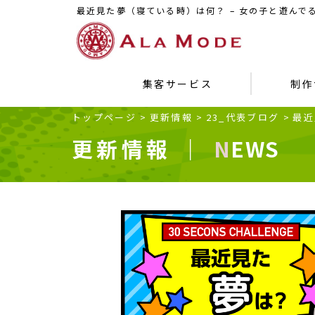
最近見た夢（寝ている時）は何？ – 女の子と遊んで
集客サービス
制作
トップページ
>
更新情報
>
23_代表ブログ
>
最近
更新情報 ｜
NEWS