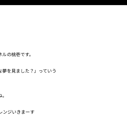
ネルの桃壱です。
な夢を見ました？」っていう
。
ね。
ャレンジいきまーす