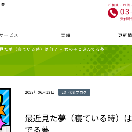
る夢
ご相談・お問
03
受付時間
サービス
実績
更新
見た夢（寝ている時）は何？ – 女の子と遊んでる夢
2023年06月13日
23_代表ブログ
最近見た夢（寝ている時）は何
でる夢