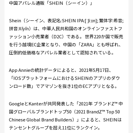
中国アパレル通販「SHEIN（シーイン）」
Shein（シーイン、表記名:SHEIN IPA:[ˈʃiːɪn]; 繁体字:希音;
拼音:Xīyīn）は、中華人民共和国のオンラインファストフ
ァッション小売業者（D2C）である。 世界220か国で販売
を行う越境EC企業となり、中国の「ZARA」とも呼ばれ、
圧倒的低価格なアパレル業者として認知されている。
App Annieの統計データによると、2021年5月17日、
「IOSプラットフォームにおけるSHEINのアプリのダウ
ンロード数」でアマゾンを抜き1位のECアプリとなる。
GoogleとKanterが共同発表した「2021年 ブランドZ™ 中
国グローバルブランドトップ50（2021 BrandZ™ Top 50
Chinese Global Brand Builders）」によると、SHEINは
テンセントグループを超え11位にランクイン。