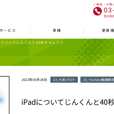
ご相談・お問
03
受付時間
サービス
実績
更新
adについてじんくんと40秒チャレンジ
2022年05月26日
23_代表ブログ
25_Youtube動画解
iPadについてじんくんと40