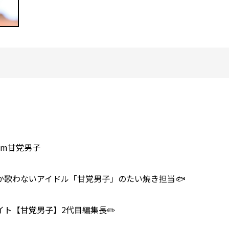
 from甘党男子
か歌わないアイドル「甘党男子」のたい焼き担当🐟
ト【甘党男子】2代目編集長✏️