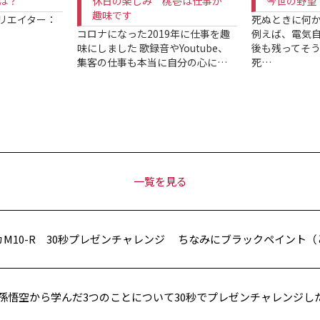
は？
休日の楽しみ 桃壱は仕事が
今世の野望
趣味です
リエイター：
死ぬときに何
コロナになった2019年に仕事を趣
例えば、電気自
…
味にしました 歌録音やYoutube、
後も残ってそう
集客の仕事も本当に自分の心に…
死…
一覧を見る
カM10-R 30秒プレゼンチャレンジ ちなみにブラックペイント
の孫悟空から学んだ3つのことについて30秒でプレゼンチャレンジし