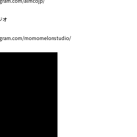
agram.com/almcojp/
ジオ
tagram.com/momomelonstudio/