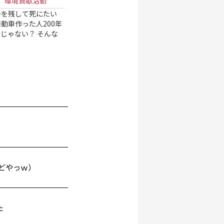
 環境貢献活動
かを残して死にたい
動車作った人200年
じゃない？ そんな
（どやっｗ）
た