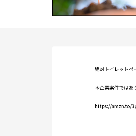
絶対トイレットペ
＊企業案件ではあ
https://amzn.to/