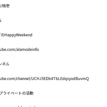
i/桃壱
ル
のHappyWeekend
tube.com/alamodeinfo
ンネル
utube.com/channel/UCHJ5EDb4TbLEdqsyodBuvmQ
プライベートの活動