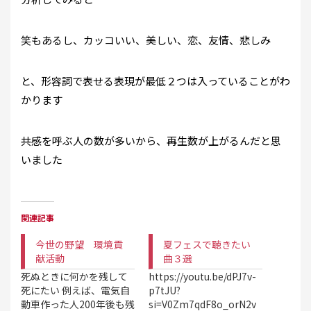
笑もあるし、カッコいい、美しい、恋、友情、悲しみ
と、形容詞で表せる表現が最低２つは入っていることがわ
かります
共感を呼ぶ人の数が多いから、再生数が上がるんだと思
いました
関連記事
今世の野望 環境貢
夏フェスで聴きたい
献活動
曲３選
死ぬときに何かを残して
https://youtu.be/dPJ7v-
死にたい 例えば、電気自
p7tJU?
動車作った人200年後も残
si=V0Zm7qdF8o_orN2v