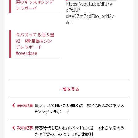
涙のキッス #シンデ
https://youtu.be/dPJ7v-
レラボーイ
p7tJU?
si=V0Zm7qdF8o_orN2v
&…
今バズってる曲３選
v2 #新宝島 #シン
デレラボーイ
#overdose
一覧を見る
前の記事 :
夏フェスで聴きたい曲３選 #新宝島 #涙のキッス
#シンデレラボーイ
次の記事 :
青春時代を思い出すバンド曲3選 #小さな恋のう
た #今宵の月のように #天体観測