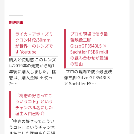
関連記事
ライカ – アポ・ズミ
プロの現場で使う最
クロンM f2/50mm
強映像三脚
が世界一のレンズで
GitzoGT3543LS ×
す Youtube
Sachtler FSB6 mkII
の組み合わせが最強
購入と使用感 このレンズ
の理由
は2019年の発売から約1
年後に購入しました。 桃
プロの現場で使う最強映
壱は、購入金額 ÷ 使っ
像三脚 Gitzo GT3543LS
た…
× Sachtler FS…
「桃壱の好きってこ
ういうコト」という
チャンネル名にした
理由＆自己紹介
「桃壱の好きってこうい
うコト」というチャンネ
ル名にした理由＆自己紹