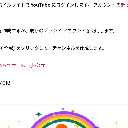
バイルサイトで
YouTube
にログインします。 アカウントの
チ
を
作成
するか、既存のブランド アカウントを使用します。
を
作成
] をクリックして、
チャンネル
を
作成
します。
ちらです Google公式
OK!