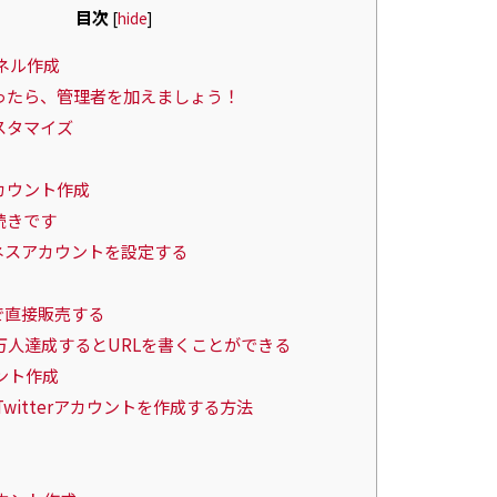
目次
[
hide
]
ャンネル作成
作ったら、管理者を加えましょう！
スタマイズ
 アカウント作成
続きです
mビジネスアカウントを設定する
m上で直接販売する
1万人達成するとURLを書くことができる
カウント作成
omでTwitterアカウントを作成する方法