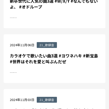
新卒世代に人気の曲3選 #W/X/Y #なんでもない
よ、 #オドループ
……
2024年11月06日
21_歌録音
カラオケで歌いたい曲3選 #ヨワネハキ #新宝島
#世界はそれを愛と叫ぶんだぜ
……
2024年11月03日
21_歌録音