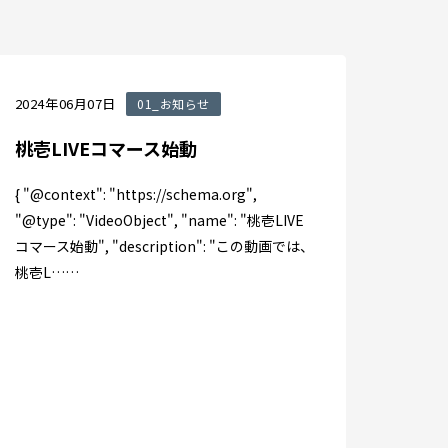
2024年06月07日
01_お知らせ
桃壱LIVEコマース始動
{ "@context": "https://schema.org",
"@type": "VideoObject", "name": "桃壱LIVE
コマース始動", "description": "この動画では、
桃壱L……