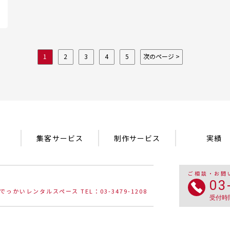
1
2
3
4
5
次のページ >
集客サービス
制作サービス
実績
ご相談・お問
03
でっかいレンタルスペース TEL：03-3479-1208
受付時間