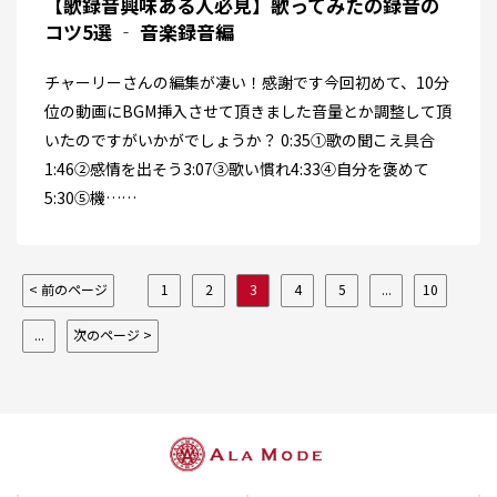
【歌録音興味ある人必見】歌ってみたの録音の
コツ5選 ‐ 音楽録音編
チャーリーさんの編集が凄い！感謝です今回初めて、10分
位の動画にBGM挿入させて頂きました音量とか調整して頂
いたのですがいかがでしょうか？ 0:35①歌の聞こえ具合
1:46②感情を出そう3:07③歌い慣れ4:33④自分を褒めて
5:30⑤機……
< 前のページ
1
2
3
4
5
...
10
...
次のページ >