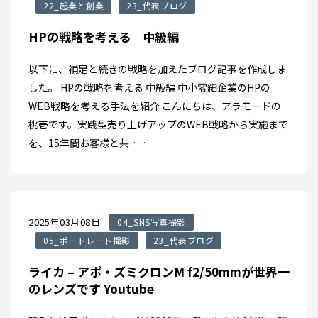
22_起業と創業
23_代表ブログ
HPの戦略を考える 中級編
以下に、補足と続きの戦略を加えたブログ記事を作成しま
した。 HPの戦略を考える 中級編 中小零細企業のHPの
WEB戦略を考える手法を紹介 こんにちは、アラモードの
桃壱です。実践型売り上げアップのWEB戦略から実施まで
を、15年間お客様と共……
2025年03月08日
04_SNS写真撮影
05_ポートレート撮影
23_代表ブログ
ライカ – アポ・ズミクロンM f2/50mmが世界一
のレンズです Youtube