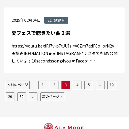
2025年02月04日
21_歌録音
夏フェスで聴きたい曲３選
https://youtu.be/dPJ7v-p7tJU?si=V0Zm7qdF8o_orN2v
★桃壱INFOMATION★ ☛INSTAGRAMインスタでもMV公開
しています10secondssong4you ☛Faceb……
< 前のページ
1
2
3
4
5
...
10
20
30
...
次のページ >