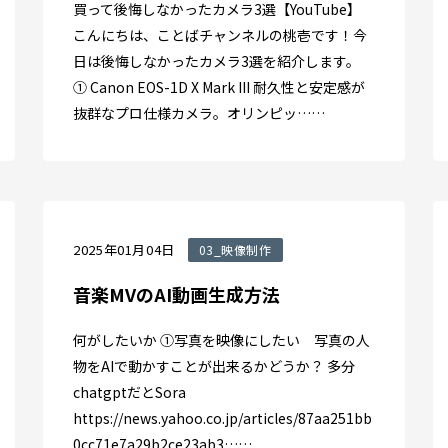
買って後悔しなかったカメラ3選【YouTube】
こんにちは、ことばチャンネルの桃壱です！今
日は後悔しなかったカメラ3選を紹介します。
① Canon EOS-1D X Mark III 耐久性と安定感が
抜群なプロ仕様カメラ。オリンピッ……
2025年01月04日
03_映像制作
音楽MVのAI動画生成方法
何がしたいか ①写真を映像にしたい 写真の人
物をAIで動かすことが出来るかどうか？ 多分
chatgptだとSora
https://news.yahoo.co.jp/articles/87aa251bb
0cc71e7a29b2ce23ab3……