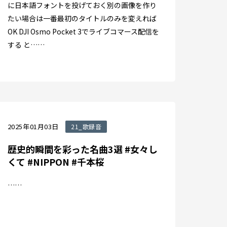
に日本語フォントを投げておく別の画像を作り
たい場合は一番最初のタイトルのみを変えれば
OK DJI Osmo Pocket 3でライブコマース配信を
する と……
2025年01月03日
21_歌録音
歴史的瞬間を彩った名曲3選 #女々し
くて #NIPPON #千本桜
……