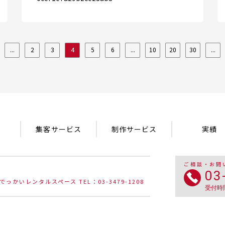
...
2
3
4
5
6
...
10
20
30
...
集客サービス
制作サービス
実績
ご相談・お問
03
でっかいレンタルスペース TEL：03-3479-1208
受付時間